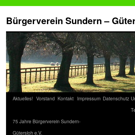
Zum
Inhalt
Bürgerverein Sundern – Güter
springen
Aktuelles!
Vorstand
Kontakt
Impressum
Datenschutz
U
T
75 Jahre Bürgerverein Sundern-
Gütersloh e.V.