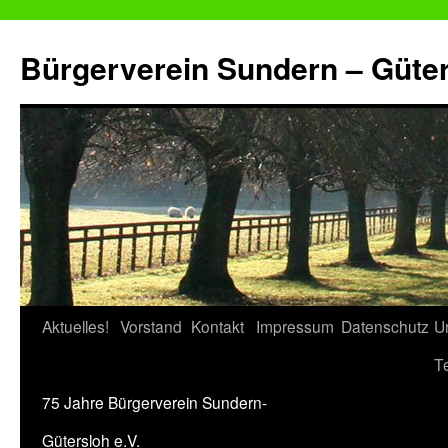
Zum
Inhalt
Bürgerverein Sundern – Güter
springen
Aktuelles!
Vorstand
Kontakt
Impressum
Datenschutz
U
T
75 Jahre Bürgerverein Sundern-
Gütersloh e.V.