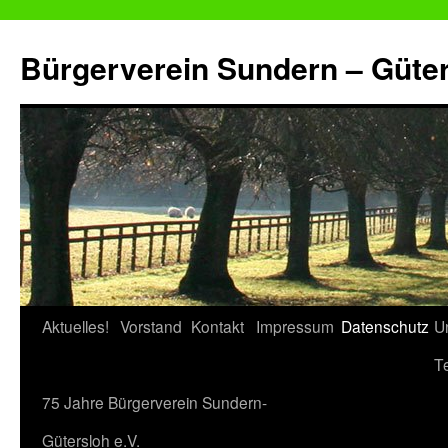
Zum
Inhalt
Bürgerverein Sundern – Güter
springen
Aktuelles!
Vorstand
Kontakt
Impressum
Datenschutz
U
T
75 Jahre Bürgerverein Sundern-
Gütersloh e.V.